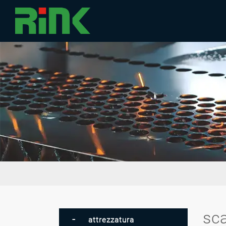
sc
attrezzatura