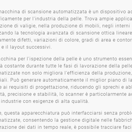
acchina di scansione automatizzata è un dispositivo ad
ficamente per l'industria della pelle. Trova ampie applica
ione di valigie, nella produzione di mobili, negli interni 
zzando la tecnologia avanzata di scansione ottica linear
mente difetti, variazioni di colore, gradi di area e contorn
 e il layout successivi.
cchina per l'ispezione della pelle è uno strumento essen
tà costante durante tutte le fasi di lavorazione della pell
atizzate non solo migliora l'efficienza della produzione,
iali. Può generare automaticamente il miglior piano di la
 e ai requisiti di progettazione, riducendo gli sprechi e a
ità, precisione e stabilità, lo scanner è particolarmente 
 industrie con esigenze di alta qualità.
re, questa apparecchiatura può interfacciarsi senza prob
atizzate, consentendo la gestione digitale nelle fabbrich
razione dei dati in tempo reale, è possibile tracciare faci