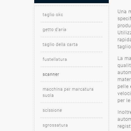
Una m
taglio okc
speci
produz
getto d'aria
Utili
rapida
taglio della carta
taglio
La ma
fustellatura
quali
autom
scanner
mater
pelle
macchina per marcatura
veloc
suola
per le
scissione
Inolt
autom
sgrossatura
regist