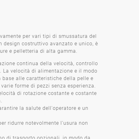
vamente per vari tipi di smussatura del
un design costruttivo avanzato e unico, è
ture e pelletteria di alta gamma.
zione continua della velocità, controllo
. La velocità di alimentazione e il modo
base alle caratteristiche della pelle e
 varie forme di pezzi senza esperienza.
locità di rotazione costante e costante
a.
arantire la salute dell'operatore e un
, per ridurre notevolmente l'usura non
ino di trasporto opzionali, in modo da