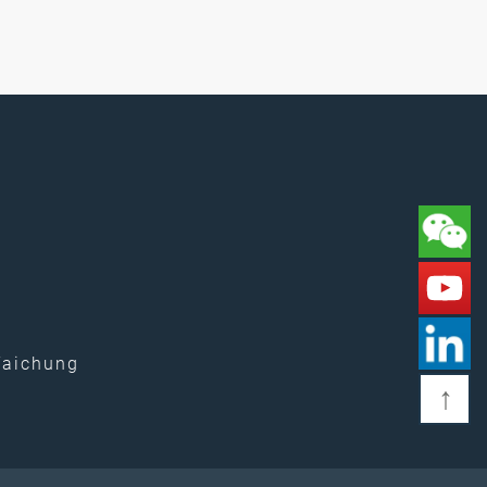
 Taichung
↑