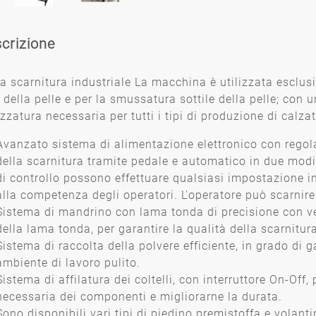
crizione
a scarnitura industriale
La macchina è utilizzata esclusi
 della pelle e per la smussatura sottile della pelle; con 
ezzatura necessaria per tutti i tipi di produzione di calza
Avanzato sistema di alimentazione elettronico con regola
della scarnitura tramite pedale e automatico in due modi
di controllo possono effettuare qualsiasi impostazione in 
alla competenza degli operatori. L'operatore può scarnire
Sistema di mandrino con lama tonda di precisione con ve
della lama tonda, per garantire la qualità della scarnitur
Sistema di raccolta della polvere efficiente, in grado di g
ambiente di lavoro pulito.
Sistema di affilatura dei coltelli, con interruttore On-Off
necessaria dei componenti e migliorarne la durata.
Sono disponibili vari tipi di piedino premistoffa e volant