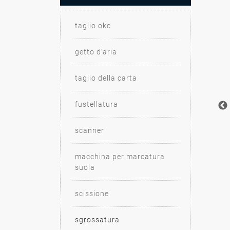
taglio okc
getto d'aria
taglio della carta
fustellatura
scanner
macchina per marcatura
suola
scissione
sgrossatura