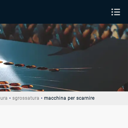
tura
sgrossatura
macchina per scarnire