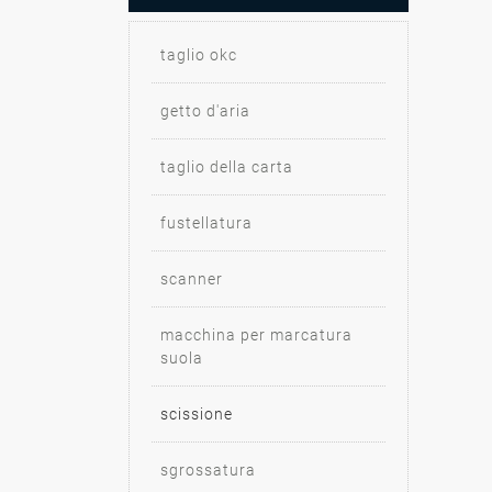
taglio okc
getto d'aria
taglio della carta
fustellatura
scanner
macchina per marcatura
suola
scissione
sgrossatura