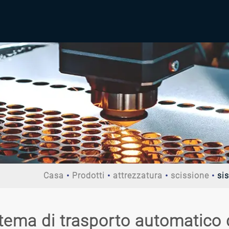
Casa
Prodotti
attrezzatura
scissione
si
tema di trasporto automatico d