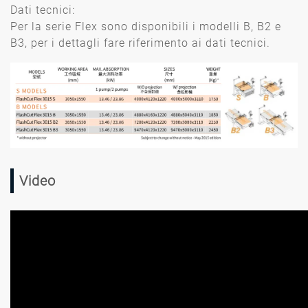
Dati tecnici:
Per la serie Flex sono disponibili i modelli B, B2 e
B3, per i dettagli fare riferimento ai dati tecnici.
Video