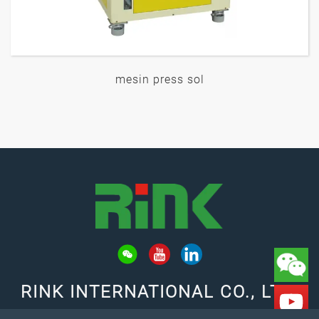
mesin press sol
RINK INTERNATIONAL CO., LTD.
TAMBAHAN: No. 653, Jalan Fu Ke, Distrik