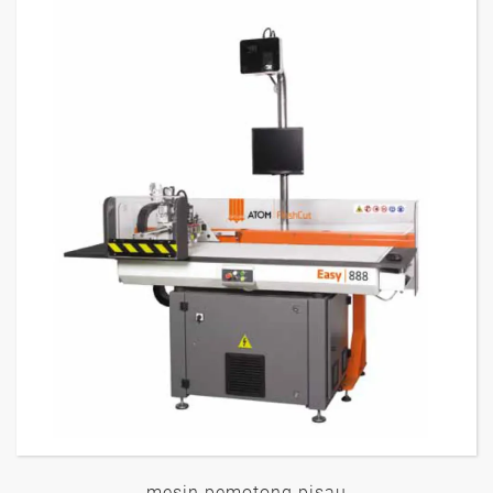
mesin pemotong pisau