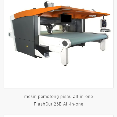
mesin pemotong pisau all-in-one
FlashCut 26B All-in-one