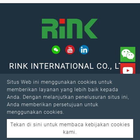
RINK INTERNATIONAL CO., LTD.
TAMBAHAN: No. 653, Jalan Fu Ke, Distrik
Situs Web ini menggunakan cookies untuk
Xitun, Kota Taichung
memberikan layanan yang lebih baik kepada
Surel：
rink@rink.com.tw
Anda. Dengan melanjutkan penelusuran situs ini,
↑
TELP：
+886-4-2461-7373
Anda memberikan persetujuan untuk
Telepon: +886-4-2461-4388
menggunakan cookies.
Tekan di sini untuk membaca kebijakan cookies
kami.
Copyright © 2026 RINK INTERNATIONAL CO., LTD. All rights