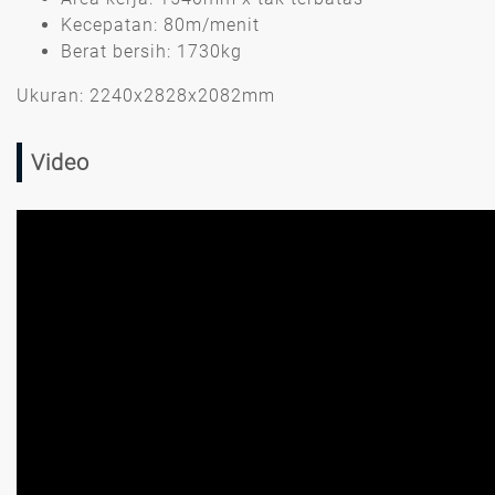
Kecepatan: 80m/menit
Berat bersih: 1730kg
Ukuran: 2240x2828x2082mm
Video