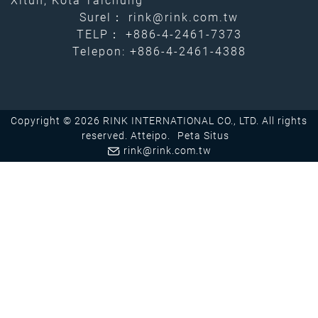
Xitun, Kota Taichung
Surel：
rink@rink.com.tw
TELP：
+886-4-2461-7373
Telepon: +886-4-2461-4388
Copyright © 2026 RINK INTERNATIONAL CO., LTD. All rights
reserved.
Atteipo.
Peta Situs
rink@rink.com.tw