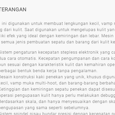
TERANGAN
 ini digunakan untuk membuat lengkungan kecil, vamp 
g dari kulit. Saat digunakan untuk mengelupas kulit yan
iki efek yang ideal dengan kemiringan dan lebar. Mesin
 semua jenis pembuatan sepatu dan barang dari kulit ke
Sistem pengaturan kecepatan stepless elektronik yang c
dua cara otomatis. Kecepatan pengumpanan dan cara k
pun sesuai dengan karakteristik kulit dan kemahiran ope
berbagai bentuk benda kerja tanpa pengalaman.
Desain konstruksi kaki penekan yang unik, khusus digu
kecil, vamp muka multi-hoot, dan barang-barang berbaha
Ketinggian dan kemiringan sepatu penekan dapat disesu
operasi pengupasan kulit hanya perlu melakukan debugg
Berdasarkan skala, dan hanya menyesuaikan dengan sk
pengupasan yang sama seperti sebelumnya.
Sistem spindel pisau bundar presisi dengan kecepatan 