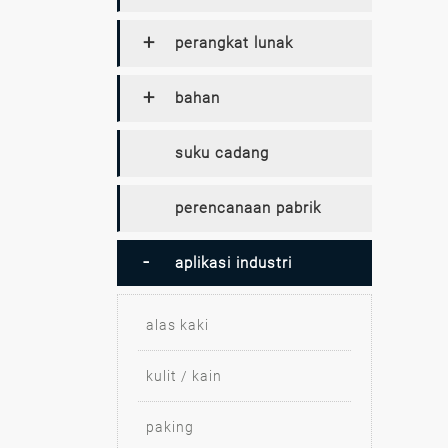
perangkat lunak
bahan
suku cadang
perencanaan pabrik
aplikasi industri
alas kaki
kulit / kain
paking