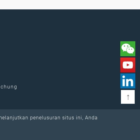
ichung
↑
lanjutkan penelusuran situs ini, Anda
.
Peta Situs