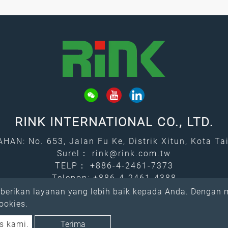
RINK INTERNATIONAL CO., LTD.
AN: No. 653, Jalan Fu Ke, Distrik Xitun, Kota Ta
Surel：
rink@rink.com.tw
TELP：
+886-4-2461-7373
Telepon: +886-4-2461-4388
erikan layanan yang lebih baik kepada Anda. Dengan me
ookies.
s kami.
Terima
2026 RINK INTERNATIONAL CO., LTD. All rights reserved.
Atteipo