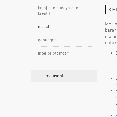
kerajinan budaya dan
KE
kreatif
Mesin
mebel
baran
memil
gabungan
untuk
interior otomotif
melayani