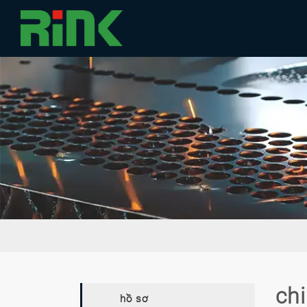
chi
hồ sơ