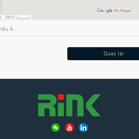
hâu Á
Quay lại