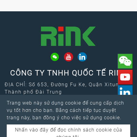
CÔNG TY TNHH QUỐC TẾ RINK
ĐỊA CHỈ: Số 653, Đường Fu Ke, Quận Xitun,
Thành phố Đài Trung
Email：
rink@rink.com.tw
Trang web này sử dụng cookie để cung cấp dịch
↑
ĐT:
+886-4-2461-7373
vụ tốt hơn cho bạn. Bằng cách tiếp tục duyệt
FAX: +886-4-2461-4388
trang này, bạn đồng ý cho việc sử dụng cookie.
Nhấn vào đây để đọc chính sách cookie của