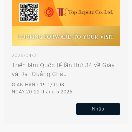
2026/04/21
Triển lãm Quốc tế lần thứ 34 về Giày
và Da- Quảng Châu
GIAN HÀNG:19.1/0108
NGÀY:20-22 tháng 5 2026
Nhập