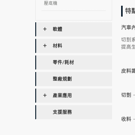
壓底機
特
汽車
軟體
切割
材料
提高
零件/耗材
皮料
整廠規劃
切割
產業應用
支援服務
收料