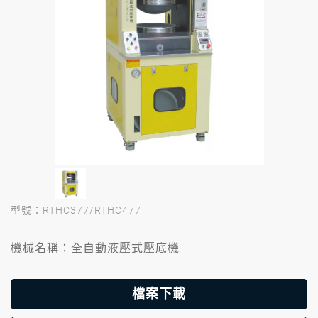
型號：RTHC377/RTHC477
機械名稱：全自動液壓式壓底機
檔案下載