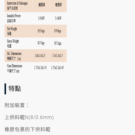
特點
附加裝置：
上供料輥N(8/0.6mm)
橡膠包裹的下供料輥