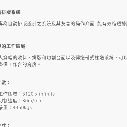
的排版系統
專為自動排版設計之系統及其友善的操作介面, 能有效縮短
幅的工作區域
大寬幅的收料、排版和切割台面以及傳送帶式輸送系統，可
整個工作台的寬度。
參數：
工作區域：3120 x infinite
切割速度：80m/min
淨重：4450kgs
尺寸：