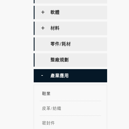
軟體
材料
零件/耗材
整廠規劃
產業應用
鞋業
皮革/紡織
密封件