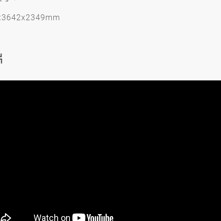
x3642x2349mm
片