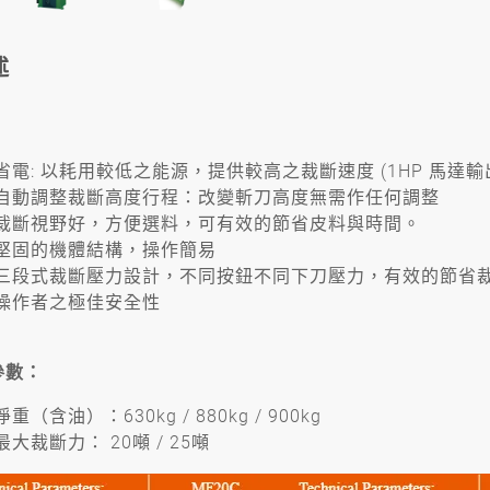
述
：
省電: 以耗用較低之能源，提供較高之裁斷速度 (1HP 馬達輸
自動調整裁斷高度行程：改變斬刀高度無需作任何調整
裁斷視野好，方便選料，可有效的節省皮料與時間。
堅固的機體結構，操作簡易
三段式裁斷壓力設計，不同按鈕不同下刀壓力，有效的節省
操作者之極佳安全性
參數：
淨重（含油）：630kg / 880kg / 900kg
最大裁斷力： 20噸 / 25噸