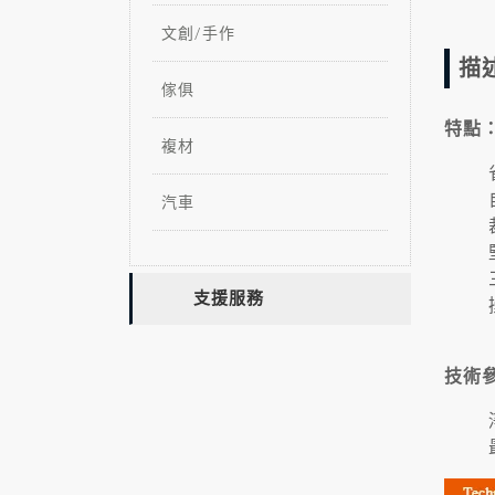
文創/手作
描
傢俱
特點
複材
汽車
支援服務
技術