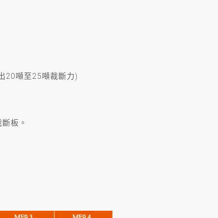
出20噸至25噸裁斷力)
裁斷板。