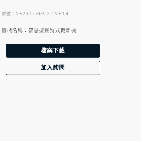
型號：MF20C / MF9.3 / MF9.4
機械名稱：智慧型搖臂式裁斷機
檔案下載
加入詢問