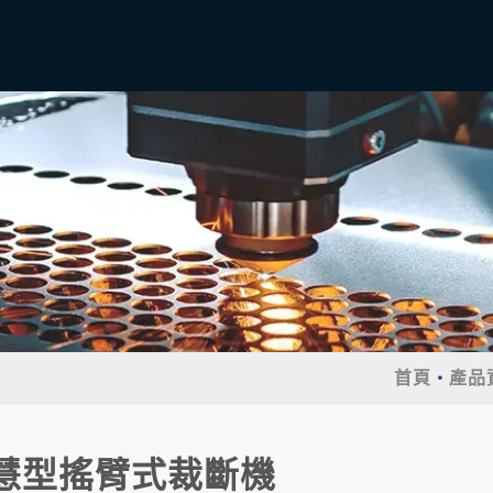
首頁
產品
慧型搖臂式裁斷機