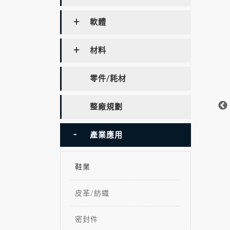
軟體
材料
零件/耗材
整廠規劃
產業應用
鞋業
皮革/紡織
密封件