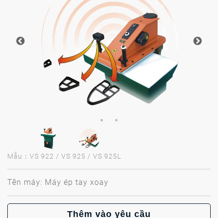
Mẫu：VS 922 / VS 925 / VS 925L
Tên máy: Máy ép tay xoay
Thêm vào yêu cầu