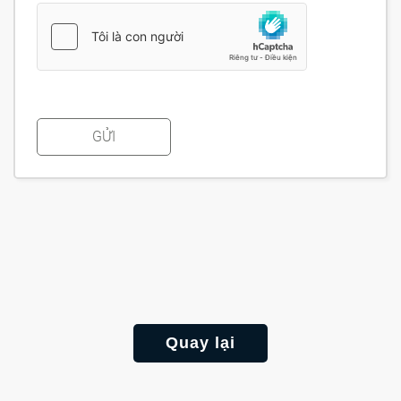
GỬI
Quay lại