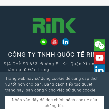
CÔNG TY TNHH QUỐC TẾ RINK
ĐỊA CHỈ: Số 653, Đường Fu Ke, Quận Xitun,
Thành phố Đài Trung
Email：
rink@rink.com.tw
Trang web này sử dụng cookie để cung cấp dịch
↑
ĐT:
+886-4-2461-7373
vụ tốt hơn cho bạn. Bằng cách tiếp tục duyệt
FAX: +886-4-2461-4388
trang này, bạn đồng ý cho việc sử dụng cookie.
Nhấn vào đây để đọc chính sách cookie của
chúng tôi.