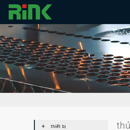
th
thiết bị