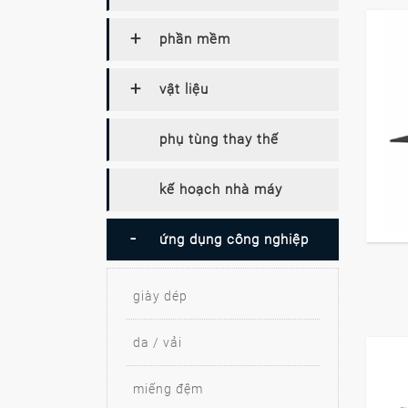
phần mềm
vật liệu
phụ tùng thay thế
kế hoạch nhà máy
ứng dụng công nghiệp
giày dép
da / vải
miếng đệm