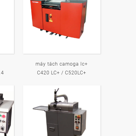
máy tách camoga lc+
.4
C420 LC+ / C520LC+