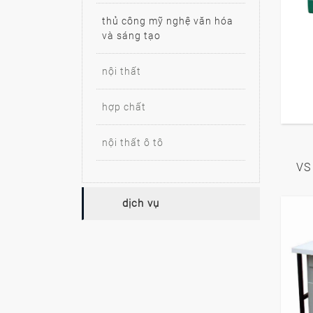
thủ công mỹ nghệ văn hóa
và sáng tạo
nội thất
hợp chất
nội thất ô tô
VS
dịch vụ