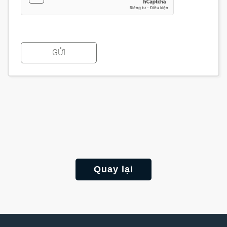
GỬI
Quay lại