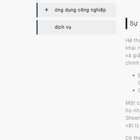
ứng dụng công nghiệp
Sự 
dịch vụ
Hệ th
khái 
và gi
chính
Một c
họ nh
Shoem
vật lý
Có th