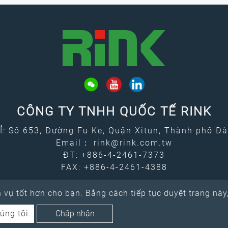
CÔNG TY TNHH QUỐC TẾ RINK
Ỉ: Số 653, Đường Fu Ke, Quận Xitun, Thành phố Đà
Email：
rink@rink.com.tw
ĐT:
+886-4-2461-7373
FAX: +886-4-2461-4388
vụ tốt hơn cho bạn. Bằng cách tiếp tục duyệt trang này
úng tôi.
Chấp nhận
6 RINK INTERNATIONAL CO., LTD. All rights reserved.
Atteipo.
S
rink@rink.com.tw