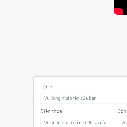
Tên
*
Điện thoại
Côn