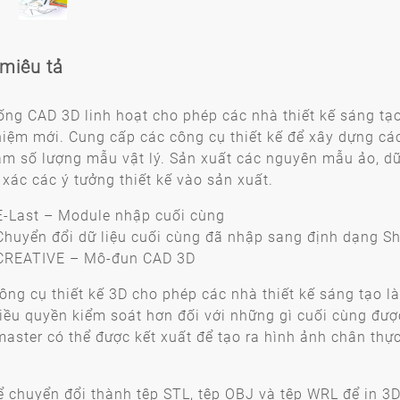
miêu tả
ống CAD 3D linh hoạt cho phép các nhà thiết kế sáng tạ
niệm mới. Cung cấp các công cụ thiết kế để xây dựng cá
ảm số lượng mẫu vật lý. Sản xuất các nguyên mẫu ảo, d
 xác các ý tưởng thiết kế vào sản xuất.
E-Last – Module nhập cuối cùng
Chuyển đổi dữ liệu cuối cùng đã nhập sang định dạng S
CREATIVE – Mô-đun CAD 3D
ông cụ thiết kế 3D cho phép các nhà thiết kế sáng tạo 
iều quyền kiểm soát hơn đối với những gì cuối cùng đượ
aster có thể được kết xuất để tạo ra hình ảnh chân thự
.
ể chuyển đổi thành tệp STL, tệp OBJ và tệp WRL để in 3D