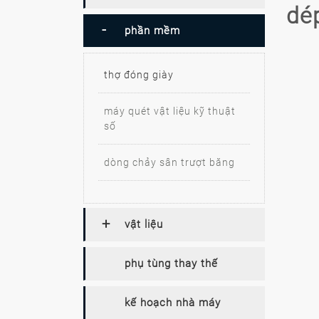
dé
phần mềm
thợ đóng giày
máy quét vật liệu kỹ thuật
số
dòng chảy sân trượt băng
vật liệu
phụ tùng thay thế
kế hoạch nhà máy