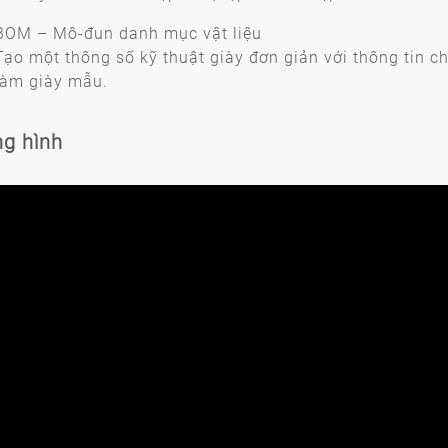
BOM – Mô-đun danh mục vật liệu
Tạo một thông số kỹ thuật giày đơn giản với thông tin chi
làm giày mẫu.
g hình