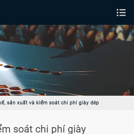
kế, sản xuất và kiểm soát chi phí giày dép
ểm soát chi phí giày